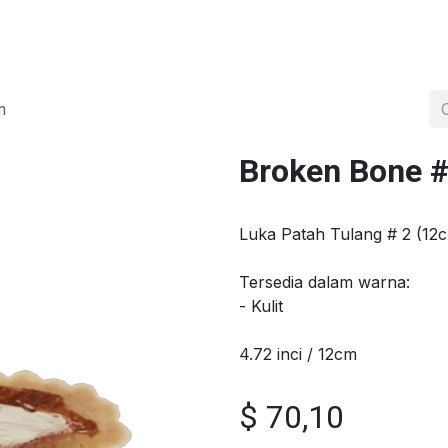
a
Tentang
Distributor Resmi
Proyek
Shop
Hubungi kami
m
Broken Bone 
Luka Patah Tulang # 2 (12
Tersedia dalam warna:
- Kulit
4.72 inci / 12cm
$
70,10