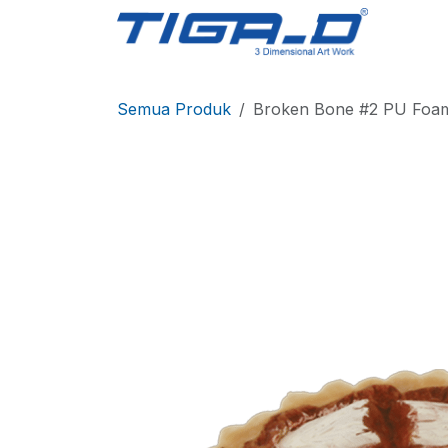
Skip ke Konten
Berand
Semua Produk
Broken Bone #2 PU Foa