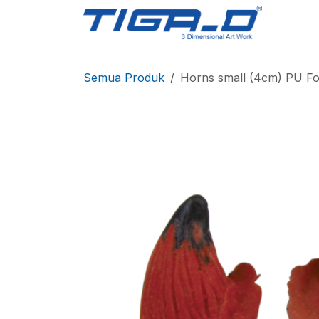
Skip ke Konten
Berand
Semua Produk
Horns small (4cm) PU F