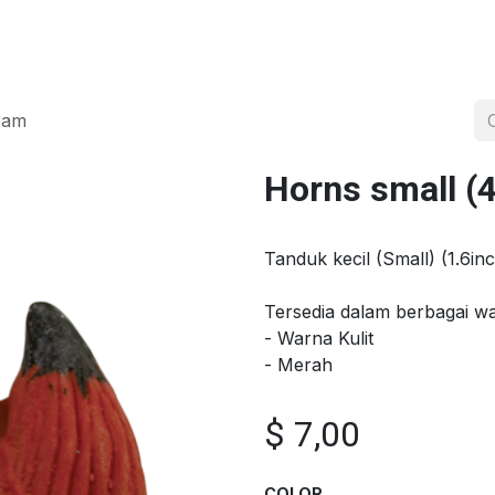
a
Tentang
Distributor Resmi
Proyek
Shop
Hubungi kami
oam
Horns small 
Tanduk kecil (Small) (1.6i
Tersedia dalam berbagai w
- Warna Kulit
- Merah
$
7,00
COLOR