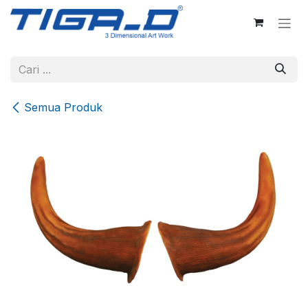
Skip ke Konten
Semua Produk